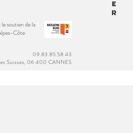
E
R
 le soutien de la
Alpes-Côte
09.83.85.58.43
des Suisses, 06 400 CANNES